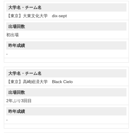
大学名・チーム名
【東京】大東文化大学 dix-sept
出場回数
初出場
昨年成績
-
大学名・チーム名
【東京】高崎経済大学 Black Cielo
出場回数
2年ぶり3回目
昨年成績
-