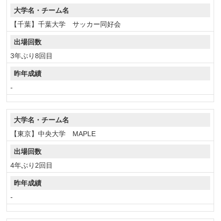
大学名・チーム名
【千葉】千葉大学 サッカー同好会
出場回数
3年ぶり8回目
昨年成績
-
大学名・チーム名
【東京】中央大学 MAPLE
出場回数
4年ぶり2回目
昨年成績
-