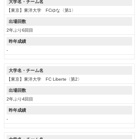
大学名・チーム名
【東京】東洋大学 FCゆな〈第1〉
出場回数
2年ぶり6回目
昨年成績
-
大学名・チーム名
【東京】東洋大学 FC Liberte〈第2〉
出場回数
2年ぶり4回目
昨年成績
-