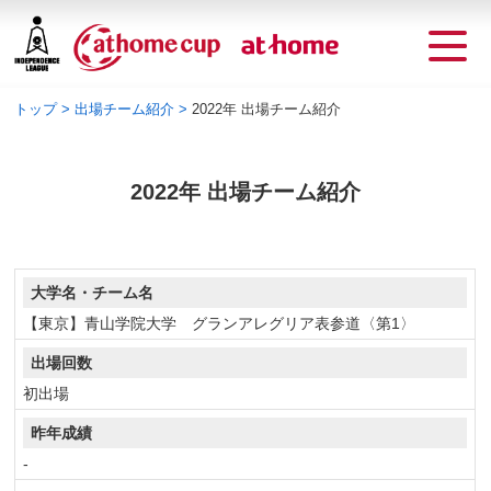
トップ
出場チーム紹介
2022年 出場チーム紹介
2022年 出場チーム紹介
大学名・チーム名
【東京】青山学院大学 グランアレグリア表参道〈第1〉
出場回数
初出場
昨年成績
-