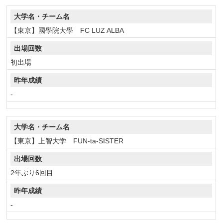
大学名・チーム名
【東京】國學院大學 FC LUZ ALBA
出場回数
初出場
昨年成績
-
大学名・チーム名
【東京】上智大学 FUN-ta-SISTER
出場回数
2年ぶり6回目
昨年成績
-