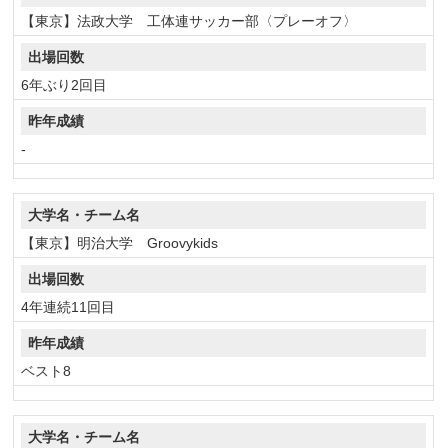
【東京】法政大学 工体連サッカー部〈プレーオフ〉
出場回数
6年ぶり2回目
昨年成績
-
大学名・チーム名
【東京】明治大学 Groovykids
出場回数
4年連続11回目
昨年成績
ベスト8
大学名・チーム名