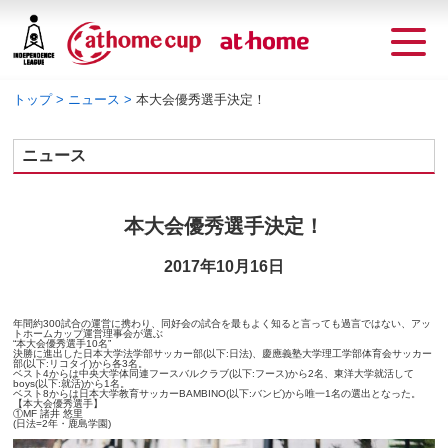
トップ
ニュース
本大会優秀選手決定！
ニュース
本大会優秀選手決定！
2017年10月16日
年間約300試合の運営に携わり、同好会の試合を最もよく知ると言っても過言ではない、アッ
トホームカップ運営理事会が選ぶ
“本大会優秀選手10名”
決勝に進出した日本大学法学部サッカー部(以下:日法)、慶應義塾大学理工学部体育会サッカー
部(以下:リコタイ)から各3名。
ベスト4からは中央大学体同連フースバルクラブ(以下:フース)から2名、東洋大学就活して
boys(以下:就活)から1名。
ベスト8からは日本大学教育サッカーBAMBINO(以下:バンビ)から唯一1名の選出となった。
【本大会優秀選手】
①MF 諸井 悠里
(日法=2年・鹿島学園)