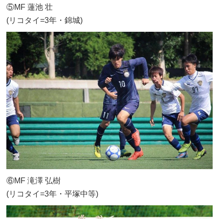
⑤MF 蓮池 壮
(リコタイ=3年・錦城)
⑥MF 滝澤 弘樹
(リコタイ=3年・平塚中等)