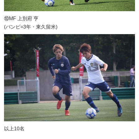
⑩MF 上別府 亨
(バンビ=3年・東久留米)
以上10名