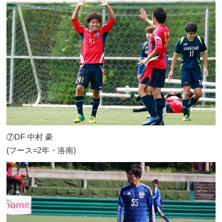
⑦DF 中村 豪
(フース=2年・洛南)