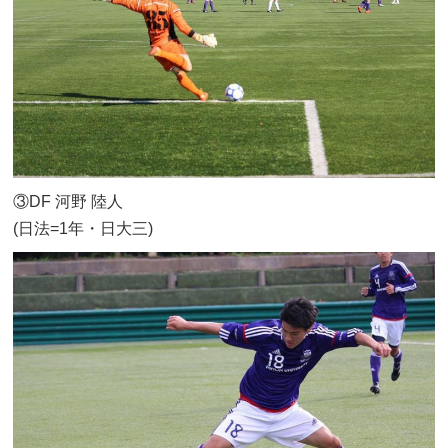
③DF 河野 陸人
(日法=1年・日大三)