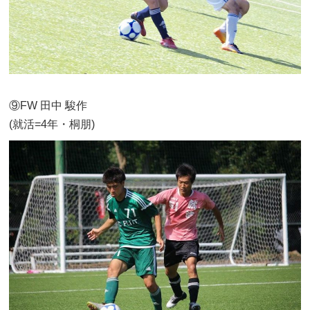
⑨FW 田中 駿作
(就活=4年・桐朋)